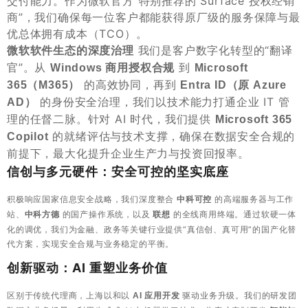
交付能力。作为微软官方“特别推荐的 Surface 授权经销
商”，我们确保每一位客户都能获得原厂级的服务保障与最
优总体拥有成本（TCO）。
​ 我们是客户数字化转型的“翻译
微软软件生态的深度治理
官”。从
​ 到
Windows 商用授权合规
Microsoft
​ 的高效协同，再到
365（M365）
Entra ID（原 Azure
​ 的身份安全治理，我们以技术能力打通企业 IT 管
AD）
理的任督二脉。针对 AI 时代，我们提供
Microsoft 365
​ 的就绪评估与技术支撑，确保在数据安全合规的
Copilot
前提下，最大化提升企业生产力与投资回报率。
信创与多元硬件：安全可控的坚实底座
积极响应国家信息安全战略，我们深度整合
​ 的高端服务器与工作
中科可控
站、
​ 的国产操作系统，以及
​ 的全线商用终端。通过软硬一体
中科方德
联想
化的调优，我们为金融、政务等关键行业提供“真信创、真可用”的国产化替
代方案，实现安全合规与业务稳定的平衡。
创新驱动：AI 重塑业务价值
区别于传统代理商，上海以和以
​ 驱动业务升级。我们的研发团
AI 应用开发