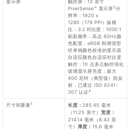
触控屏：13 英寸
显示屏
3
PixelSense™ 显示屏
分
辨率：1920 x
1280（178 PPI）纵横
比：3:2 对比度：1000:1
刷新频率：高达 60Hz颜
色配置：sRGB 和增强型
经单独颜色校准的显示器
自适应颜色自适应对比度
触控：10 点多点触控强化
玻璃显示屏亮度：最大
400 尼特（典型值）防反
射，已通过 ISO 9241-
4
307 认证
5
285.65 毫米
尺寸和重量
长度：
（11.25 英寸）
宽度：
214.14 毫米（8.43 英
寸）
15.6 毫米
厚度：