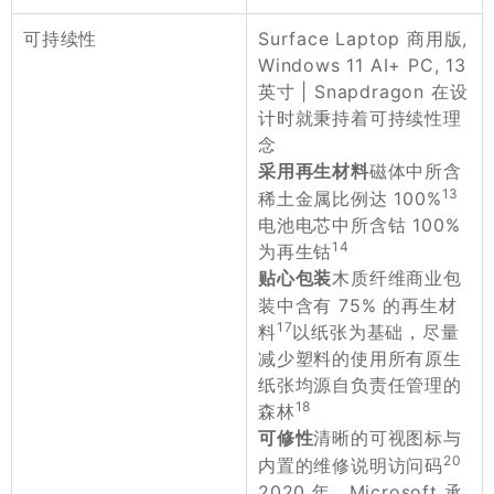
Surface Laptop 商用版,
可持续性
Windows 11 AI+ PC, 13
英寸 | Snapdragon 在设
计时就秉持着可持续性理
念
磁体中所含
采用再生材料
13
稀土金属比例达 100%
电池电芯中所含钴 100%
14
为再生钴
木质纤维商业包
贴心包装
装中含有 75% 的再生材
17
料
以纸张为基础，尽量
减少塑料的使用所有原生
纸张均源自负责任管理的
18
森林
清晰的可视图标与
可修性
20
内置的维修说明访问码
2020 年，Microsoft 承