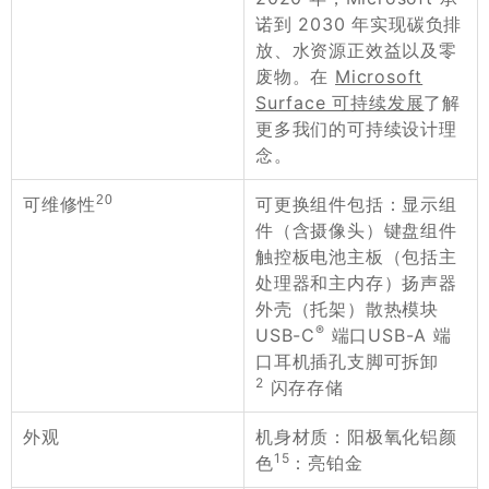
诺到 2030 年实现碳负排
放、水资源正效益以及零
废物。在
Microsoft
Surface 可持续发展
了解
更多我们的可持续设计理
念。
20
可更换组件包括：显示组
可维修性
件（含摄像头）键盘组件
触控板电池主板（包括主
处理器和主内存）扬声器
外壳（托架）散热模块
®
USB-C
端口USB-A 端
口耳机插孔支脚可拆卸
2
闪存存储
机身材质：阳极氧化铝颜
外观
15
色
：亮铂金