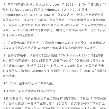
[7] 基于网页浏览测试。测试由 Microsoft 于 2025 年 3 月使用预制软件和
预制 Surface Laptop 商用版, Windows 11 AI+ PC, 13 英寸 |
Snapdragon 256GB, 16GB RAM 第 1 版设备进行。测试项目包含通过浏
览器在多个打开的标签页上访问八个常用网站，并将电池电量完全耗尽的情
况。除屏幕亮度设置为 150 尼特和禁用自动亮度调节外，所有设置均为默认
设置。 Wi-Fi 在测试时保持联网状态。电池使用时间会因设置、使用情况及
其他因素而有明显差异。
[8] 语音聚焦功能需要激活，并需使用 Windows 11 操作系统，在使用集成
式设备麦克风和使用某些 Windows 音频处理模式的应用中可以使用。
[9] 在特定市场中，只有特定配置才随附 45W Surface USB-C 墙插充电
®
器。额定功率最低为 60W 或更高的 USB Type-C
PD 充电器（另售）支
持快速充电功能。测试于 2025 年 3 月由 Microsoft 实施。有关快速充电
®
的详细信息，请参阅
Microsoft 支持页面中的 Surface 的 USB-C
和快速
充电功能
。
[10] 6GHz 频带并非适用于所有地区。
[11] 另售。某些功能需要拥有软件许可。
[12] 需要激活。若你的设备由所在组织的 IT 部门管理，请联系 IT 管理员激
活。如果在组织之外激活了试用，则在 30 天后，你需要支付适用的每月或
每年订阅费用。需要信用卡。可随时取消，取消订阅即停止继续扣费。 请参