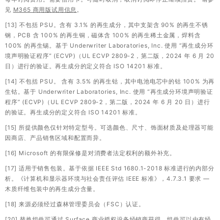
见
M365 商用版试用信息
。
[13] 不包括 PSU。含有 3.1% 的再生成分，其中支架含 90% 的再生不锈
钢，PCB 含 100% 的再生铜，磁体含 100% 的再生稀土金属，焊料含
100% 的再生锡。基于 Underwriter Laboratories, Inc. 使用 “再生成分环
境声明验证程序” (ECVP)（UL ECVP 2809-2，第二版，2024 年 6 月 20
日）进行的验证。再生成分的定义符合 ISO 14201 标准。
[14] 不包括 PSU。 含有 3.5% 的再生钴，其中电池电芯中的钴 100% 为再
生钴。基于 Underwriter Laboratories, Inc. 使用 “再生成分环境声明验证
程序” (ECVP)（UL ECVP 2809-2，第二版，2024 年 6 月 20 日）进行
的验证。再生成分的定义符合 ISO 14201 标准。
[15] 所提供颜色仅针对特定型号。可选颜色、尺寸、饰面材质及处理器可能
因商店、产品销售区域和配置而异。
[16] Microsoft 的有限保修是对消费者法定权利的额外补充。
[17] 适用于销售包装。基于依据 IEEE Std 1680.1-2018 标准进行的内部分
析。《计算机和显示器环境与社会责任评估 IEEE 标准》，4.7.3.1 要求 —
木质纤维包装中的再生成分含量。
[18] 来源必须经过森林管理委员会（FSC）认证。
[20] 替换组件可通过 Surface 商业授权设备经销商获得。组件可以由有经