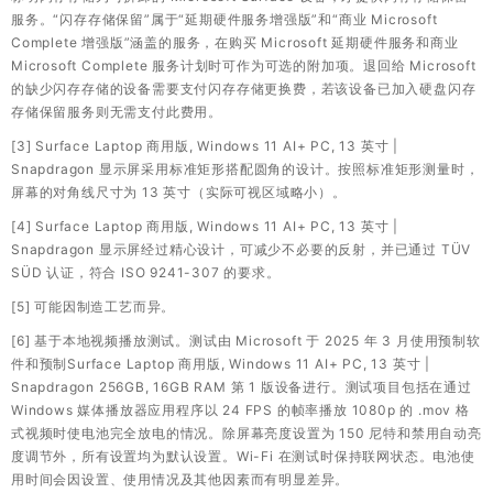
服务。“闪存存储保留”属于“延期硬件服务增强版”和“商业 Microsoft
Complete 增强版”涵盖的服务，在购买 Microsoft 延期硬件服务和商业
Microsoft Complete 服务计划时可作为可选的附加项。退回给 Microsoft
的缺少闪存存储的设备需要支付闪存存储更换费，若该设备已加入硬盘闪存
存储保留服务则无需支付此费用。
[3] Surface Laptop 商用版, Windows 11 AI+ PC, 13 英寸 |
Snapdragon 显示屏采用标准矩形搭配圆角的设计。按照标准矩形测量时，
屏幕的对角线尺寸为 13 英寸（实际可视区域略小）。
[4] Surface Laptop 商用版, Windows 11 AI+ PC, 13 英寸 |
Snapdragon 显示屏经过精心设计，可减少不必要的反射，并已通过 TÜV
SÜD 认证，符合 ISO 9241-307 的要求。
[5] 可能因制造工艺而异。
[6] 基于本地视频播放测试。测试由 Microsoft 于 2025 年 3 月使用预制软
件和预制Surface Laptop 商用版, Windows 11 AI+ PC, 13 英寸 |
Snapdragon 256GB, 16GB RAM 第 1 版设备进行。测试项目包括在通过
Windows 媒体播放器应用程序以 24 FPS 的帧率播放 1080p 的 .mov 格
式视频时使电池完全放电的情况。除屏幕亮度设置为 150 尼特和禁用自动亮
度调节外，所有设置均为默认设置。Wi-Fi 在测试时保持联网状态。电池使
用时间会因设置、使用情况及其他因素而有明显差异。