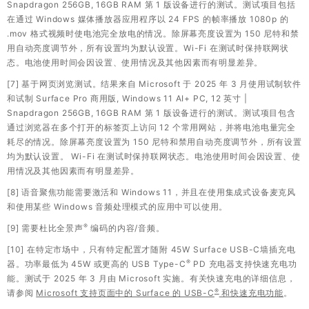
Snapdragon 256GB, 16GB RAM 第 1 版设备进行的测试。测试项目包括
在通过 Windows 媒体播放器应用程序以 24 FPS 的帧率播放 1080p 的
.mov 格式视频时使电池完全放电的情况。除屏幕亮度设置为 150 尼特和禁
用自动亮度调节外，所有设置均为默认设置。Wi-Fi 在测试时保持联网状
态。电池使用时间会因设置、使用情况及其他因素而有明显差异。
[7] 基于网页浏览测试。结果来自 Microsoft 于 2025 年 3 月使用试制软件
和试制 Surface Pro 商用版, Windows 11 AI+ PC, 12 英寸 |
Snapdragon 256GB, 16GB RAM 第 1 版设备进行的测试。测试项目包含
通过浏览器在多个打开的标签页上访问 12 个常用网站，并将电池电量完全
耗尽的情况。除屏幕亮度设置为 150 尼特和禁用自动亮度调节外，所有设置
均为默认设置。 Wi-Fi 在测试时保持联网状态。电池使用时间会因设置、使
用情况及其他因素而有明显差异。
[8] 语音聚焦功能需要激活和 Windows 11，并且在使用集成式设备麦克风
和使用某些 Windows 音频处理模式的应用中可以使用。
®
[9] 需要杜比全景声
编码的内容/音频。
[10] 在特定市场中，只有特定配置才随附 45W Surface USB-C墙插充电
®
器。功率最低为 45W 或更高的 USB Type-C
PD 充电器支持快速充电功
能。测试于 2025 年 3 月由 Microsoft 实施。有关快速充电的详细信息，
®
请参阅
Microsoft 支持页面中的 Surface 的 USB-C
和快速充电功能
。