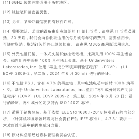
[11] 6GHz 频带并非适用于所有地区。
[12] 触控笔和键盘盖另售。
[13] 另售。某些功能需要拥有软件许可。
[14] 需要激活。若你的设备由所在组织的 IT 部门管理，请联系 IT 管理员激
活。30 天后，我们会向你收取适用的每月或每年订阅费用。需要信用卡。
可随时取消，取消订阅即停止继续扣费。 请参见
M365 商用版试用信息
。
[15] 外壳包括托架、一体式支架和触控笔笔槽。托架采用 100% 再生铝合
金。磁性组件中采用 100% 再生稀土金属。基于 Underwriters
Laboratories, Inc. 使用 “再生成分环境声明验证程序” （ECVP）（UL
ECVP 2809-2，第二版，2024 年 6 月 20 日）进行的验证。
[16] 不包括 PSU。含有 4.7% 的再生钴，其中电池电芯中的钴 100% 为再
生钴。基于 Underwriters Laboratories, Inc. 使用 “再生成分环境声明验
证程序” (ECVP)（UL ECVP 2809-2，第二版，2024 年 6 月 20 日）进
行的验证。再生成分的定义符合 ISO 14021 标准。
[17] 适用于销售包装。基于依据 IEEE Std 1680.1-2018 标准进行的内部分
析。《计算机和显示器环境与社会责任评估 IEEE 标准》。4.7.3.1 要求 —
木质纤维包装中的再生成分含量。
[18] 原材料必须经过森林管理委员会认证。