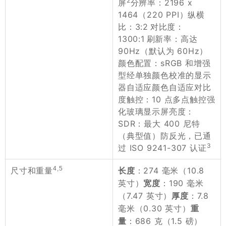
2
屏
分辨率：2196 x
1464（220 PPI）纵横
比：3:2 对比度：
1300:1 刷新率：高达
90Hz（默认为 60Hz）
颜色配置：sRGB 和增强
型经单独颜色校准的显示
器自适应颜色自适应对比
度触控：10 点多点触控强
化玻璃显示屏亮度：
SDR：最大 400 尼特
（典型值）防反光，已通
3
过 ISO 9241-307 认证
4,5
：274 毫米（10.8
尺寸和重量
长度
英寸）
：190 毫米
宽度
（7.47 英寸）
：7.8
厚度
毫米（0.30 英寸）
重
：686 克（1.5 磅）
量