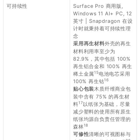
Surface Pro 商用版,
可持续性
Windows 11 AI+ PC, 12
英寸 | Snapdragon 在设
计时就秉持着可持续性理
念
外壳的再生
采用再生材料
材料利用率至少为
82.9%，其中包括 100%
再生铝合金和 100% 再生
15
稀土金属
电池电芯采用
16
100% 再生钴
木质纤维商业包
贴心包装
装中含有 75% 的再生材
17
料
以纸张为基础，尽量
减少塑料的使用所有原生
纸张均源自负责任管理的
18
森林
清晰的可视图标与
可修性